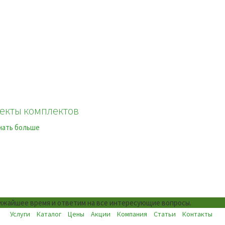
екты комплектов
нать больше
лижайшее время и ответим на все интересующие вопросы.
Услуги
Каталог
Цены
Акции
Компания
Статьи
Контакты