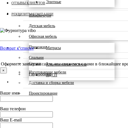
Элитные
ОТЗЫВЫ КЛИЕНТОВ
БЫТОВАЯ ТЕХНИКА
РЕКВИЗИТЫ КОМПАНИИ
Шкафы-купе
Детская мебель
АКЦИИ
Офисная мебель
Прихожие
ЦЕНЫ
Матрасы
Возврат к списку
Спальни
Стенки
Оформите заявку на сайте, мы свяжемся с вами в ближайшее вр
Алюминиевые системы
УСЛУГИ
×
Изготовление мебели
Гардеробные
ЛДСП
КОНТАКТЫ
Доставка и сборка мебели
Ваше имя
Проектирование
Ваш телефон
Ваш E-mail