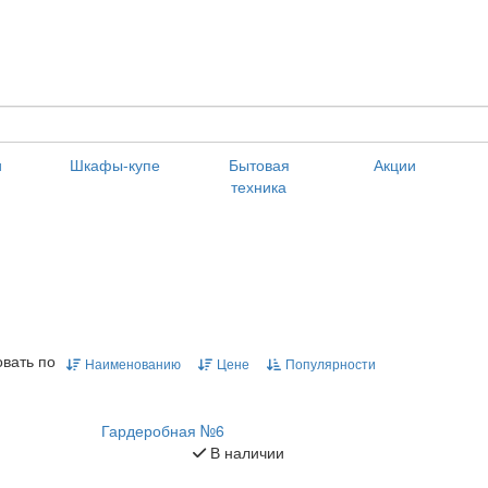
и
Шкафы-купе
Бытовая
Акции
техника
вать по
Наименованию
Цене
Популярности
Гардеробная №6
В наличии