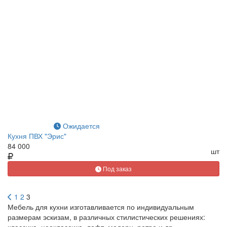
Ожидается
Кухня ПВХ "Эрис"
84 000
шт
Под заказ
1
2
3
Мебель для кухни изготавливается по индивидуальным
размерам эскизам, в различных стилистических решениях:
классика, неоклассика, лофт, модерн, ретро и др.